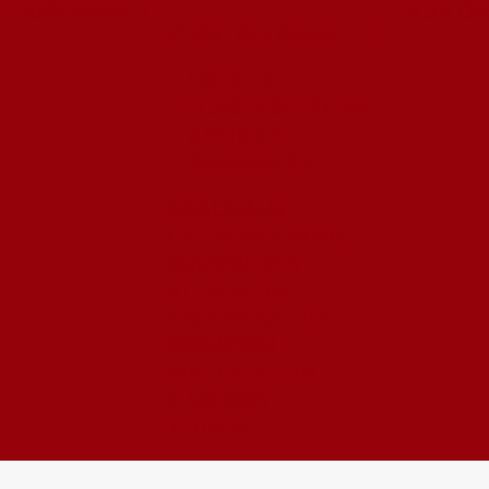
TERNEHMEN
SCHLÖS
FORSTBETRIEBE
ÜBER DIE
FORSTEBETRIEBE
ASTHOLZ
BRENNHOLZ
BRAUHAUS
GETRÄNKE KÖNIG
IMMOBILIEN
RUHEBAUM
REGENERATIVE
ENERGIEN
WALLERSTEIN
GARDENS
VIDEOS