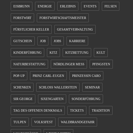
EISBRUNN
ENERGIE
ERLEBNIS
EVENTS
FELSEN
FORSTWIRT
FORSTWIRTSCHAFTSMEISTER
FÜRSTLICHER KELLER
GESAMTVERWALTUNG
GUTSCHEIN
JOB
JOBS
KARRIERE
KINDERFÜHRUNG
KITZ
KITZRETTUNG
KULT
NATURBESTATTUNG
NÖRDLINGER MESS
PFINGSTEN
POP-UP
PRINZ CARL-EUGEN
PRINZESSIN CARO
SCHENKEN
SCHLOSS WALLERSTEIN
SEMINAR
SIR GEORGE
SIXENGARTEN
SONDERFÜHRUNG
TAG DES OFFENEN DENKMALS
TICKETS
TRADITION
TULPEN
VOLKSFEST
WALDBRANDGEFAHR