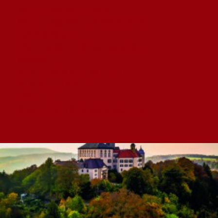
SCHLOSS BALDERN
SCHLOSS WALLERSTEIN
SCHENKEN
HARBURG
WALLERSTEIN GARDENS
KARRIERE
STELLENANGEBOTE
AUSBILDUNG
AKTUELLES
QUALITÄTSVERSPRECHEN