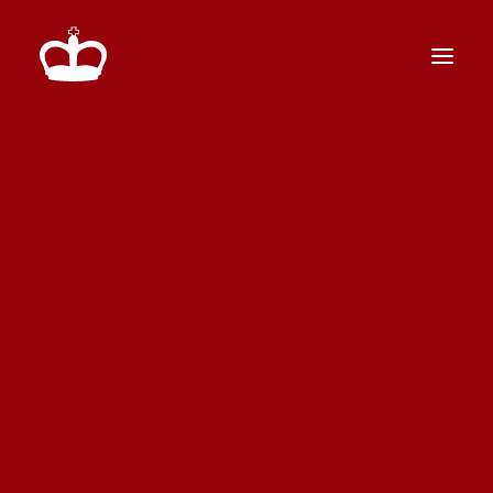
HAUS WALLERSTEIN
UNTERNEHMEN
FORSTBETRIEBE
ÜBER DIE FORSTEBETRIEBE
ASTHOLZ
BRENNHOLZ
BRAUHAUS
GETRÄNKE KÖNIG
IMMOBILIEN
RUHEBAUM
REGENERATIVE ENERGIEN
WALLERSTEIN GARDENS
VIDEOS
SCHLÖSSER & KULTUR