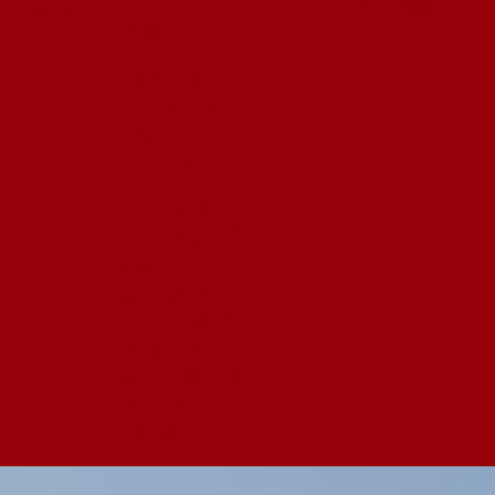
NEHMEN
SCHLÖSSER & 
FORSTBETRIEBE
ÜBER DIE
FORSTEBETRIEBE
ASTHOLZ
BRENNHOLZ
BRAUHAUS
GETRÄNKE KÖNIG
IMMOBILIEN
RUHEBAUM
REGENERATIVE
ENERGIEN
WALLERSTEIN
GARDENS
VIDEOS