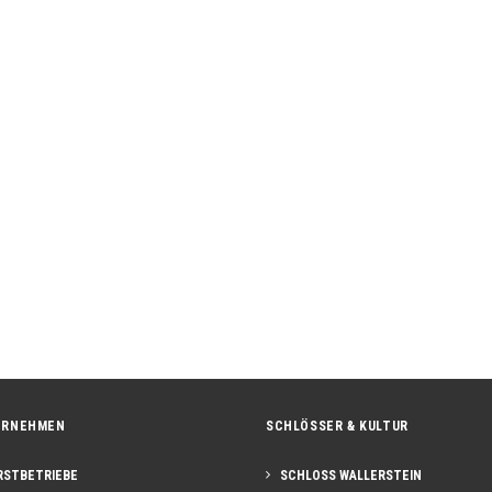
ssführungen Das Pfingstwochenende steht vor…
ERNEHMEN
SCHLÖSSER & KULTUR
RSTBETRIEBE
SCHLOSS WALLERSTEIN