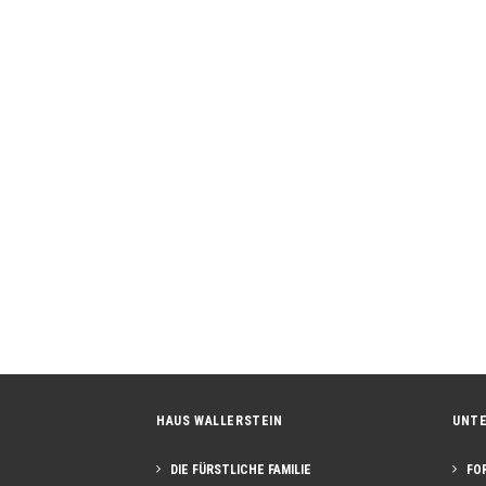
Pfingsten auf Schloss Baldern
"Prinzessin Caro" und "Sir George" übernehmen die Schlo
HAUS WALLERSTEIN
UNT
DIE FÜRSTLICHE FAMILIE
FO