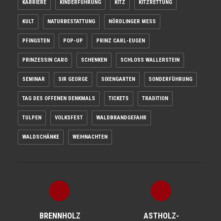
KARRIERE
KINDERFÜHRUNG
KITZ
KITZRETTUNG
KULT
NATURBESTATTUNG
NÖRDLINGER MESS
PFINGSTEN
POP-UP
PRINZ CARL-EUGEN
PRINZESSIN CARO
SCHENKEN
SCHLOSS WALLERSTEIN
SEMINAR
SIR GEORGE
SIXENGARTEN
SONDERFÜHRUNG
TAG DES OFFENEN DENKMALS
TICKETS
TRADITION
TULPEN
VOLKSFEST
WALDBRANDGEFAHR
WALDSCHÄNKE
WEIHNACHTEN
BRENNHOLZ
ASTHOLZ­