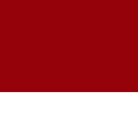
SCHLOSS BALDERN
SCHLOSS WALLERSTEIN
WALDBRAND
HARBURG
WALLERSTEIN GARDENS
KARRIERE
STELLENANGEBOTE
AUSBILDUNG
AKTUELLES
QUALITÄTSVERSPRECHEN