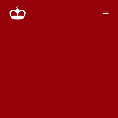
HAUS WALLERSTEIN
UNTERNEHMEN
FORSTBETRIEBE
ÜBER DIE FORSTEBETRIEBE
ASTHOLZ
BRENNHOLZ
BRAUHAUS
GETRÄNKE KÖNIG
IMMOBILIEN
RUHEBAUM
REGENERATIVE ENERGIEN
WALLERSTEIN GARDENS
VIDEOS
SCHLÖSSER & KULTUR