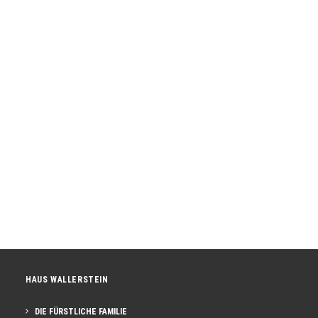
Waldbrandgefahr
Warum wir gerade in den Sommermonaten sorgsam
mit dem Wald umgehen müssen. Das ganze Jahr
über…
HAUS WALLERSTEIN
DIE FÜRSTLICHE FAMILIE