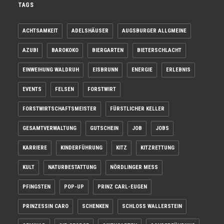
TAGS
ACHTSAMKEIT
ADELSHÄUSER
AUGSBURGER ALLGMEINE
AZUBI
BAROKOKO
BIERGARTEN
BIETERSCHLACHT
EINWEIHUNG WALDRUH
EISBRUNN
ENERGIE
ERLEBNIS
EVENTS
FELSEN
FORSTWIRT
FORSTWIRTSCHAFTSMEISTER
FÜRSTLICHER KELLER
GESAMTVERWALTUNG
GUTSCHEIN
JOB
JOBS
KARRIERE
KINDERFÜHRUNG
KITZ
KITZRETTUNG
KULT
NATURBESTATTUNG
NÖRDLINGER MESS
PFINGSTEN
POP-UP
PRINZ CARL-EUGEN
PRINZESSIN CARO
SCHENKEN
SCHLOSS WALLERSTEIN