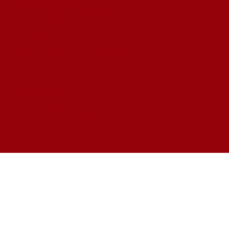
SCHLOSS BALDERN
SCHLOSS WALLERSTEIN
WALD
HARBURG
WALLERSTEIN GARDENS
KARRIERE
STELLENANGEBOTE
AUSBILDUNG
AKTUELLES
QUALITÄTSVERSPRECHEN