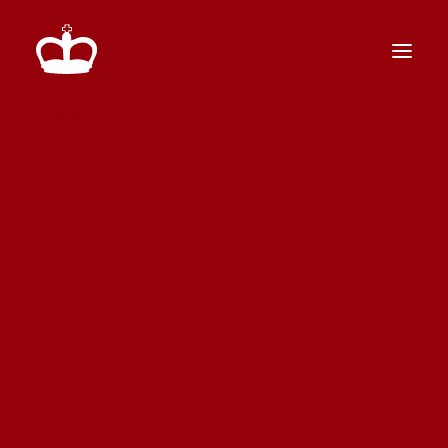
HAUS WALLERSTEIN
UNTERNEHMEN
FORSTBETRIEBE
ÜBER DIE FORSTEBETRIEBE
ASTHOLZ
BRENNHOLZ
BRAUHAUS
GETRÄNKE KÖNIG
IMMOBILIEN
RUHEBAUM
REGENERATIVE ENERGIEN
WALLERSTEIN GARDENS
VIDEOS
SCHLÖSSER & KULTUR