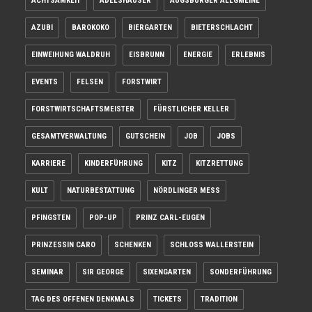
ACHTSAMKEIT
ADELSHÄUSER
AUGSBURGER ALLGMEINE
AZUBI
BAROKOKO
BIERGARTEN
BIETERSCHLACHT
EINWEIHUNG WALDRUH
EISBRUNN
ENERGIE
ERLEBNIS
EVENTS
FELSEN
FORSTWIRT
FORSTWIRTSCHAFTSMEISTER
FÜRSTLICHER KELLER
GESAMTVERWALTUNG
GUTSCHEIN
JOB
JOBS
KARRIERE
KINDERFÜHRUNG
KITZ
KITZRETTUNG
KULT
NATURBESTATTUNG
NÖRDLINGER MESS
PFINGSTEN
POP-UP
PRINZ CARL-EUGEN
PRINZESSIN CARO
SCHENKEN
SCHLOSS WALLERSTEIN
SEMINAR
SIR GEORGE
SIXENGARTEN
SONDERFÜHRUNG
TAG DES OFFENEN DENKMALS
TICKETS
TRADITION