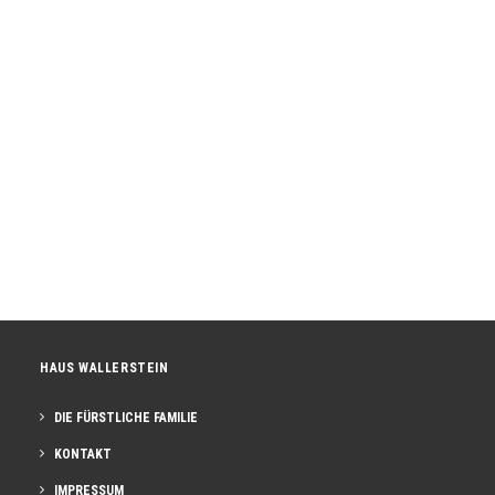
Den Wald mit anderen Augen sehen
Schulklasse der Grundschule Wallerstein mit Förstern
im Wallersteiner Forst Eine…
HAUS WALLERSTEIN
DIE FÜRSTLICHE FAMILIE
KONTAKT
IMPRESSUM