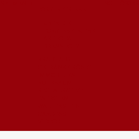
RNEHMEN
SCHLÖSSER
FORSTBETRIEBE
ÜBER DIE
FORSTEBETRIEBE
ASTHOLZ
BRENNHOLZ
BRAUHAUS
GETRÄNKE KÖNIG
IMMOBILIEN
RUHEBAUM
REGENERATIVE
ENERGIEN
WALLERSTEIN
GARDENS
VIDEOS