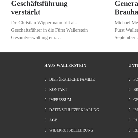
Geschäftsführung
Genera
verstärkt
Brauha
Dr. Christian Wippermann tritt als
Michael Met
Geschäftsführer in die Fürst Wallerstein
Fürst Walle
Gesamtverwaltung ein.…
September 
HAUS WALLERSTEIN
UNT
DIE FÜRSTLICHE FAMILIE
FO
KONTAKT
B
IMPRESSUM
G
DATENSCHUTZERKLÄRUNG
IM
AGB
R
WIDERRUFSBELEHRUNG
RE