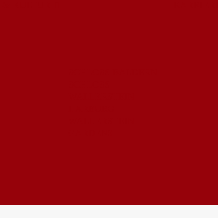
 & KULTUR
KARRIER
SCHLOSS BALDERN
SCHLOSS
WALLERSTEIN
HARBURG
WALLERSTEIN
GARDENS