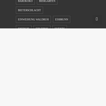
BAROKOKO
BIERGARTEN
BIETERSCHLACHT
EINWEIHUNG WALDRUH
EISBRUNN
ENERGIE
ERLEBNIS
EVENTS
FELSEN
FORSTWIRT
FORSTWIRTSCHAFTSMEISTER
FÜRSTLICHER KELLER
GESAMTVERWALTUNG
GUTSCHEIN
JOB
JOBS
KARRIERE
KINDERFÜHRUNG
KITZ
KITZRETTUNG
KULT
NATURBESTATTUNG